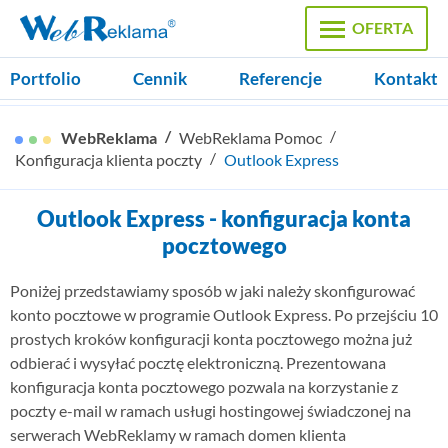
OFERTA
Portfolio
Cennik
Referencje
Kontakt
Strony WWW
WebReklama
WebReklama Pomoc
Strony firmowe, Sklepy internetowe
Konfiguracja klienta poczty
Outlook Express
Pozycjonowanie
Outlook Express - konfiguracja konta
Reklama internetowa, Google Ads
pocztowego
Domeny
Poniżej przedstawiamy sposób w jaki należy skonfigurować
Rejestracja domen, certyfikaty SSL
konto pocztowe w programie Outlook Express. Po przejściu 10
prostych kroków konfiguracji konta pocztowego można już
Hosting
odbierać i wysyłać pocztę elektroniczną. Prezentowana
Pakiety hostingowe, zamówienie serwera
konfiguracja konta pocztowego pozwala na korzystanie z
poczty e-mail w ramach usługi hostingowej świadczonej na
Projekty
serwerach WebReklamy w ramach domen klienta